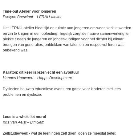
Time-out Atelier voor jongeren
Evelyne Bresciani – LERNU-atelier
Het LERNU-atelier biedt tijd en ruimte aan jongeren om weer sterk te worden
en zin te krijgen in een opleiding. Tegelijk zorgt de nauwe samenwerking ter
plekke tussen de jongeren en jobdeskundigen voor het dichter bij elkaar
brengen van generaties, ontdekken van talenten en respectvol leren wat
onbekend was.
Karaton: dit keer is lezen echt een avontuur
Hannes Hauwaert – Happs Development
Dyslecten bouwen educatieve avonturen game voor kinderen met lees
problemen en dyslexie.
Less is a whole lot more!
Kris Van Aelst – BimSem
Zelfstudieweek - wat de leerlingen zelf doen, doen ze meestal beter.