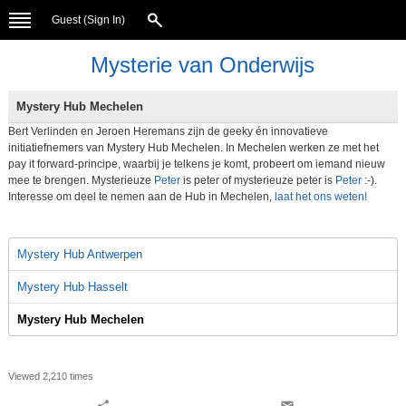
Guest (
Sign In
)
Mysterie van Onderwijs
Mystery Hub Mechelen
Bert Verlinden en Jeroen Heremans zijn de geeky én innovatieve
initiatiefnemers van Mystery Hub Mechelen. In Mechelen werken ze met het
pay it forward-principe, waarbij je telkens je komt, probeert om iemand nieuw
mee te brengen. Mysterieuze
Peter
is peter of mysterieuze peter is
Peter
:-).
Interesse om deel te nemen aan de Hub in Mechelen,
laat het ons weten!
Mystery Hub Antwerpen
Mystery Hub Hasselt
Mystery Hub Mechelen
Viewed 2,210 times