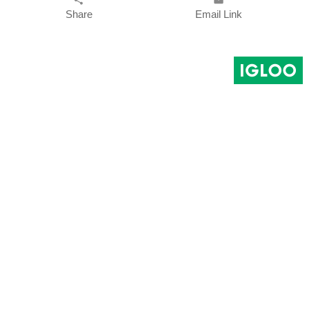
share
email
Share
Email Link