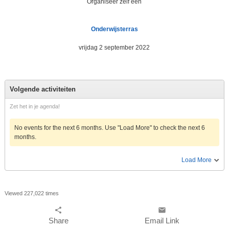
Organiseer zelf een
Onderwijsterras
vrijdag 2 september 2022
Volgende activiteiten
Zet het in je agenda!
No events for the next 6 months. Use "Load More" to check the next 6
months.
Load More
Viewed 227,022 times
share
email
Share
Email Link