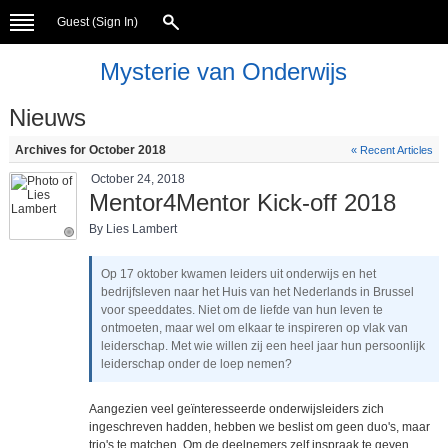
Guest (
Sign In
)
Mysterie van Onderwijs
Nieuws
Archives for October 2018
« Recent Articles
October 24, 2018
Mentor4Mentor Kick-off 2018
By Lies Lambert
Op 17 oktober kwamen leiders uit onderwijs en het
bedrijfsleven naar het Huis van het Nederlands in Brussel
voor speeddates. Niet om de liefde van hun leven te
ontmoeten, maar wel om elkaar te inspireren op vlak van
leiderschap. Met wie willen zij een heel jaar hun persoonlijk
leiderschap onder de loep nemen?
Aangezien veel geïnteresseerde onderwijsleiders zich
ingeschreven hadden, hebben we beslist om geen duo's, maar
trio's te matchen. Om de deelnemers zelf inspraak te geven,