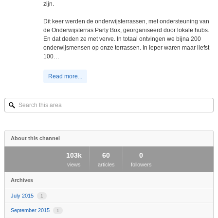
zijn.
Dit keer werden de onderwijsterrassen, met ondersteuning van
de Onderwijsterras Party Box, georganiseerd door lokale hubs.
En dat deden ze met verve. In totaal ontvingen we bijna 200
onderwijsmensen op onze terrassen. In Ieper waren maar liefst
100…
Read more...
Search
this
area
About this channel
103k
60
0
views
articles
followers
Archives
July 2015
1
September 2015
1