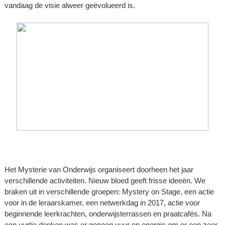
vandaag de visie alweer geëvolueerd is.
Het Mysterie van Onderwijs organiseert doorheen het jaar
verschillende activiteiten. Nieuw bloed geeft frisse ideeën. We
braken uit in verschillende groepen: Mystery on Stage, een actie
voor in de leraarskamer, een netwerkdag in 2017, actie voor
beginnende leerkrachten, onderwijsterrassen en praatcafés. Na
een uurtje denken was er genoeg vuur en energie om er een zeer