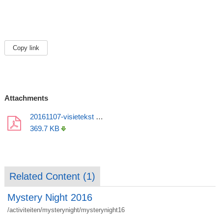
Copy link
Attachments
20161107-visietekst MyVo (updated and explained).pdf
369.7 KB
Related Content (
1
)
Mystery Night 2016
/activiteiten/mysterynight/mysterynight16